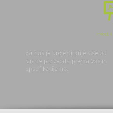
PROJEK
Za nas je projektiranje više od
izrade proizvoda prema Vašim
specifikacijama.