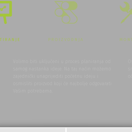
TIRANJE
PROIZVODNJA
MON
Volimo biti uključeni u proces planiranja od
O
samog nastanka ideje. Na taj način možemo
s
zajednički unaprijediti početnu ideju i
o
osmisliti proizvod koji će najbolje odgovarati
Vašim potrebama.