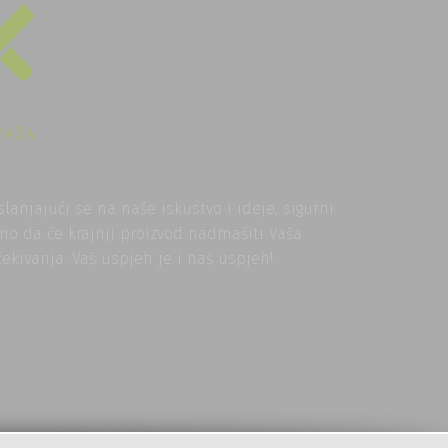
TAŽA
slanjajući se na naše iskustvo i ideje, sigurni
mo da će krajnji proizvod nadmašiti Vaša
čekivanja. Vaš uspjeh je i naš uspjeh!